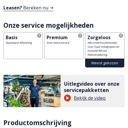
Leasen?
Bereken nu
Onze service mogelijkheden
Basis
Premium
Zorgeloos
Standaard Aflevering
Voor extra service
Alle onderhoudskosten
voor 5 jaar inbegrepen en
inclusief All-risk
fietsverzekering
Uitlegvideo over onze
servicepakketten
Bekijk de video
Productomschrijving