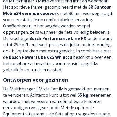
de Multicharger3 Mixte verrassend licht en wendbaar.
Het sportieve frame, gecombineerd met de
SR Suntour
Mobie34 verende voorvork
met 80 mm veerweg, zorgt
voor een stabiele en comfortabele rijervaring.
Oneffenheden in het wegdek worden soepel
opgevangen, zelfs wanneer de fiets volledig beladen is.
De krachtige
Bosch Performance Line PX
ondersteunt
u tot 25 km/h en levert precies de juiste ondersteuning,
ook bij optrekken met extra gewicht. In combinatie met
de
Bosch PowerTube 625 Wh accu
beschikt u over een
betrouwbare actieradius voor intensief dagelijks
gebruik in en rondom de stad.
Ontworpen voor gezinnen
De Multicharger3 Mixte Family is gemaakt om mensen
te vervoeren. Achterop kunt u tot wel
65 kg
meenemen,
waardoor het vervoeren van één of twee kinderen
eenvoudig en veilig verloopt. Met de optionele
Equipment kits stemt u de fiets af op uw gezinssituatie,