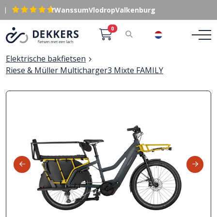
|
Wanssum
Vlodrop
Valkenburg
0
NL
Elektrische bakfietsen
Riese & Müller Multicharger3 Mixte FAMILY