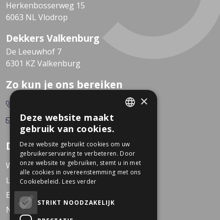
Herkenbosserweg 15
6063 NL Vlodrop
Dekkers Valkenburg
De Leeuwhof 7
6301 KZ Valkenburg
Zo kun je ons bereiken
×
0478-532166
Deze website maakt
info@dekkerstweewielers.nl
DUTCH
gebruik van cookies.
GERMAN
Dekkers Tweewielers
Deze website gebruikt cookies om uw
gebruikerservaring te verbeteren. Door
onze website te gebruiken, stemt u in met
Werken bij Dekkers
alle cookies in overeenstemming met ons
Locaties
Cookiebeleid.
Lees verder
Events
STRIKT NOODZAKELIJK
Nieuws