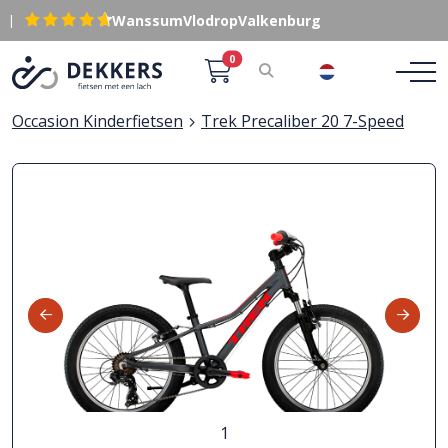
|
Wanssum
Vlodrop
Valkenburg
0
NL
Occasion Kinderfietsen
Trek Precaliber 20 7-Speed
1