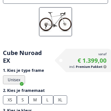
Cube Nuroad
vanaf
EX
€ 1.399,00
incl.
Premium Pakket
1. Kies je type frame
Unisex
2. Kies je framemaat
XS
S
M
L
XL
3. Kies je kleur