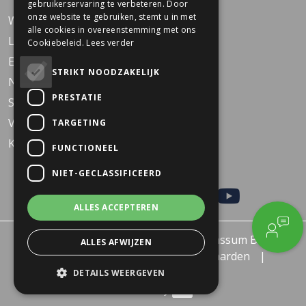
gebruikerservaring te verbeteren. Door
onze website te gebruiken, stemt u in met
Werken bij Dekkers
alle cookies in overeenstemming met ons
Locaties
Cookiebeleid.
Lees verder
Events
STRIKT NOODZAKELIJK
Nieuws
PRESTATIE
Service
Veelgestelde vragen
TARGETING
KARO Solid schoolfiets
FUNCTIONEEL
NIET-GECLASSIFICEERD
ALLES ACCEPTEREN
© 2026 - Dekkers Tweewielers Wanssum B.V.
ALLES AFWIJZEN
Privacy policy
Algemene voorwaarden
Retourneren of Ruilen
DETAILS WEERGEVEN
Created by