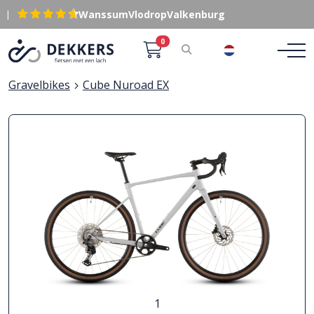
|
Wanssum
Vlodrop
Valkenburg
0
NL
Gravelbikes
Cube Nuroad EX
1