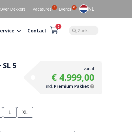
3
0
NL
Over Dekkers
Vacatures
Events
0
ervice
Contact
 SL 5
vanaf
€ 4.999,00
incl.
Premium Pakket
L
XL