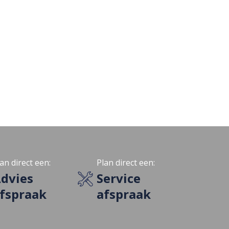
an direct een:
Plan direct een:
dvies
Service
fspraak
afspraak