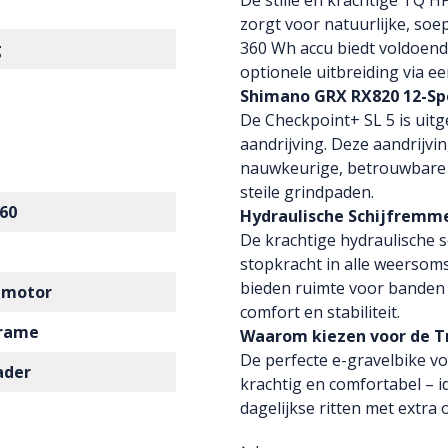
De stille en krachtige TQ 
zorgt voor natuurlijke, so
360 Wh accu biedt voldoende
g
optionele uitbreiding via e
Shimano GRX RX820 12-Sp
De Checkpoint+ SL 5 is uit
aandrijving. Deze aandrijvi
nauwkeurige, betrouwbare 
steile grindpaden.
60
Hydraulische Schijfremm
De krachtige hydraulische
stopkracht in alle weersom
bieden ruimte voor banden 
 motor
comfort en stabiliteit.
frame
Waarom kiezen voor de Tr
De perfecte e-gravelbike voo
ader
krachtig en comfortabel – i
dagelijkse ritten met extra