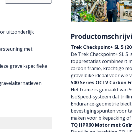
r uitzonderlijk
Productomschrijv
Trek Checkpoint+ SL 5 (2
ersteuning met
De Trek Checkpoint+ SL 5 is
topprestaties combineert me
eze gravel-specifieke
carbon frame, krachtige mot
gravelbike ideaal voor wie ve
500 Series OCLV Carbon 
ravelalternatieven
Het frame is gemaakt van 5
IsoSpeed-systeem dat trilli
Endurance-geometrie biedt st
bevestigingspunten voor ta
maken voor bikepacking of
TQ HPR60 Motor met Geï