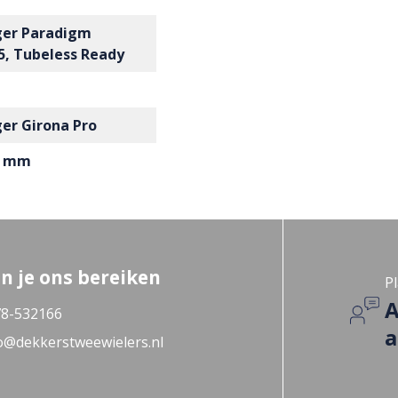
ger Paradigm
, Tubeless Ready
er Girona Pro
2 mm
n je ons bereiken
Pl
A
8-532166
a
o@dekkerstweewielers.nl