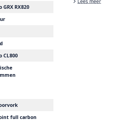
Lees meer
o GRX RX820
eur
d
o CL800
ische
remmen
oorvork
int full carbon