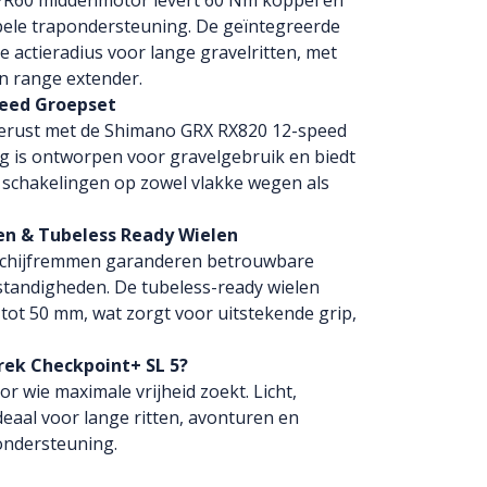
HPR60 middenmotor levert 60 Nm koppel en
epele trapondersteuning. De geïntegreerde
 actieradius voor lange gravelritten, met
en range extender.
eed Groepset
gerust met de Shimano GRX RX820 12-speed
ng is ontworpen voor gravelgebruik en biedt
schakelingen op zowel vlakke wegen als
en & Tubeless Ready Wielen
 schijfremmen garanderen betrouwbare
standigheden. De tubeless-ready wielen
tot 50 mm, wat zorgt voor uitstekende grip,
ek Checkpoint+ SL 5?
r wie maximale vrijheid zoekt. Licht,
deaal voor lange ritten, avonturen en
 ondersteuning.