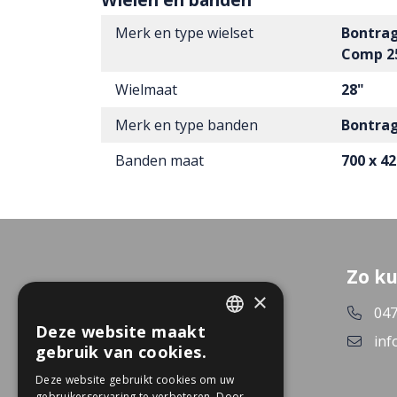
Merk en type wielset
Bontra
Comp 25
Wielmaat
28"
Merk en type banden
Bontrag
Banden maat
700 x 4
Zo ku
×
047
Deze website maakt
DUTCH
inf
gebruik van cookies.
GERMAN
Deze website gebruikt cookies om uw
gebruikerservaring te verbeteren. Door