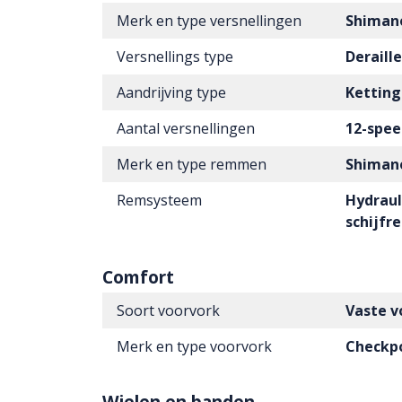
Merk en type versnellingen
Shiman
Versnellings type
Deraill
Aandrijving type
Ketting
Aantal versnellingen
12-spee
Merk en type remmen
Shiman
Remsysteem
Hydraul
schijf
Comfort
Soort voorvork
Vaste v
Merk en type voorvork
Checkpo
Wielen en banden