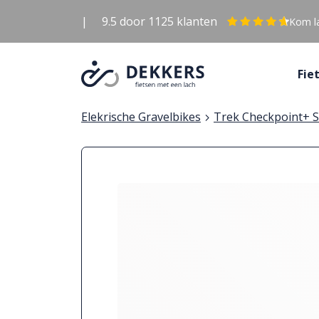
|
9.5
door
1125
klanten
Kom la
Fie
Elekrische Gravelbikes
Trek Checkpoint+ S