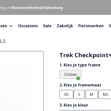
ngs in:
Wanssum
Vlodrop
Valkenburg
tsen
Occasions
Sale
Zakelijk
Fietsmerken
S
L 5
Trek Checkpoint+
1. Kies je type frame
Unisex
2. Kies je framemaat
XS
S
M
ML
3. Kies je kleur