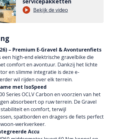
servicepakketten
Bekijk de video
ing
026) – Premium E-Gravel & Avonturenfiets
 een high-end elektrische gravelbike die
t comfort en avontuur. Dankzij het lichte
or en slimme integratie is deze e-
rder wil rijden over elk terrein.
Frame met IsoSpeed
00 Series OCLV Carbon en voorzien van het
ngen absorbeert op ruw terrein. De Gravel
abiliteit en comfort, terwijl
ssen, spatborden en dragers de fiets perfect
 woon-werkverkeer.
ntegreerde Accu