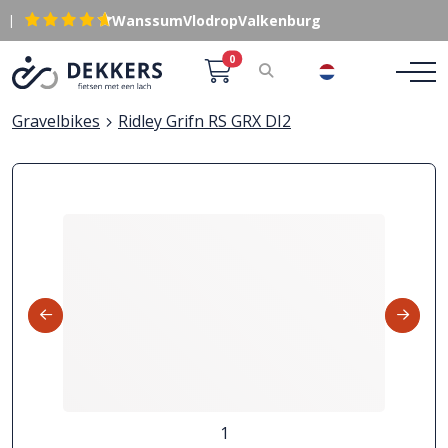
|
Wanssum
Vlodrop
Valkenburg
0
NL
Gravelbikes
Ridley Grifn RS GRX DI2
1