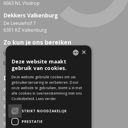
6063 NL Vlodrop
Dekkers Valkenburg
De Leeuwhof 7
6301 KZ Valkenburg
Zo kun je ons bereiken
×
0478-532166
Deze website maakt
info@dekkerstweewielers.nl
DUTCH
gebruik van cookies.
GERMAN
Dekkers Tweewielers
Deze website gebruikt cookies om uw
gebruikerservaring te verbeteren. Door
onze website te gebruiken, stemt u in met
Werken bij Dekkers
alle cookies in overeenstemming met ons
Locaties
Cookiebeleid.
Lees verder
Events
STRIKT NOODZAKELIJK
Nieuws
PRESTATIE
Service