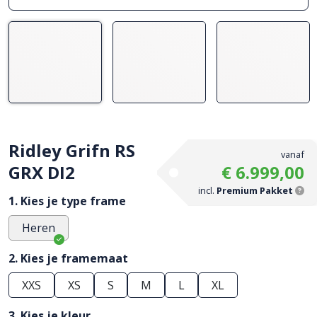
Ridley Grifn RS
vanaf
GRX DI2
€ 6.999,00
incl.
Premium Pakket
1. Kies je type frame
Heren
2. Kies je framemaat
XXS
XS
S
M
L
XL
3. Kies je kleur