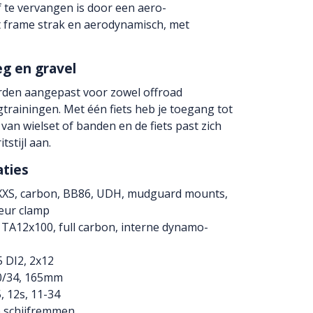
 te vervangen is door een aero-
het frame strak en aerodynamisch, met
eg en gravel
rden aangepast voor zowel offroad
gtrainingen. Met één fiets heb je toegang tot
 van wielset of banden en de fiets past zich
tstijl aan.
aties
 XXS, carbon, BB86, UDH, mudguard mounts,
leur clamp
 TA12x100, full carbon, interne dynamo-
 DI2, 2x12
0/34, 165mm
 12s, 11-34
 schijfremmen