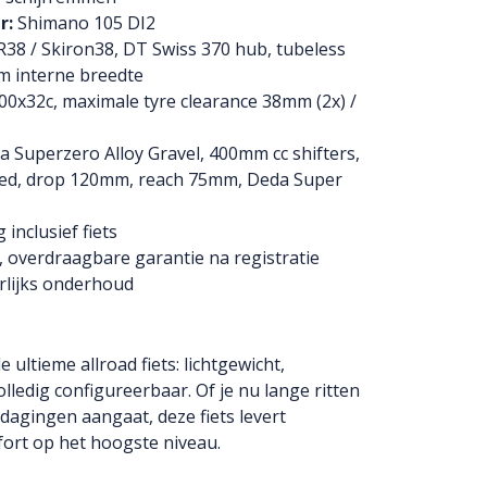
r:
Shimano 105 DI2
38 / Skiron38, DT Swiss 370 hub, tubeless
m interne breedte
0x32c, maximale tyre clearance 38mm (2x) /
 Superzero Alloy Gravel, 400mm cc shifters,
ared, drop 120mm, reach 75mm, Deda Super
 inclusief fiets
 overdraagbare garantie na registratie
rlijks onderhoud
de ultieme allroad fiets: lichtgewicht,
olledig configureerbaar. Of je nu lange ritten
tdagingen aangaat, deze fiets levert
fort op het hoogste niveau.