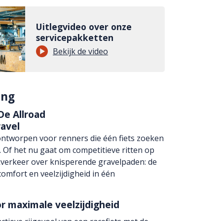
Uitlegvideo over onze
servicepakketten
Bekijk de video
ing
 De Allroad
ravel
ontworpen voor renners die één fiets zoeken
. Of het nu gaat om competitieve ritten op
kverkeer over knisperende gravelpaden: de
comfort en veelzijdigheid in één
r maximale veelzijdigheid