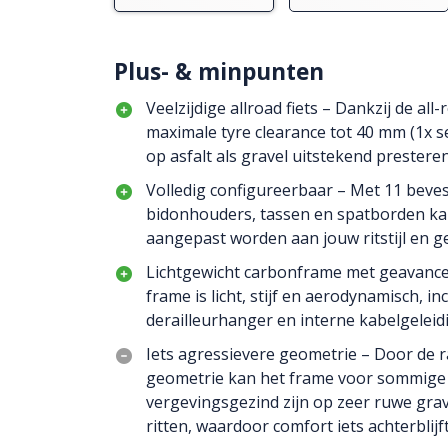
Plus- & minpunten
Veelzijdige allroad fiets – Dankzij de al
maximale tyre clearance tot 40 mm (1x se
op asfalt als gravel uitstekend presteren
Volledig configureerbaar – Met 11 beve
bidonhouders, tassen en spatborden kan 
aangepast worden aan jouw ritstijl en g
Lichtgewicht carbonframe met geavance
frame is licht, stijf en aerodynamisch, i
derailleurhanger en interne kabelgeleidi
Iets agressievere geometrie – Door de r
geometrie kan het frame voor sommige 
vergevingsgezind zijn op zeer ruwe gra
ritten, waardoor comfort iets achterblijft