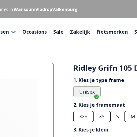
ngs in:
Wanssum
Vlodrop
Valkenburg
tsen
Occasions
Sale
Zakelijk
Fietsmerken
S
Ridley Grifn 105 
1. Kies je type frame
Unisex
2. Kies je framemaat
XXS
XS
S
M
3. Kies je kleur