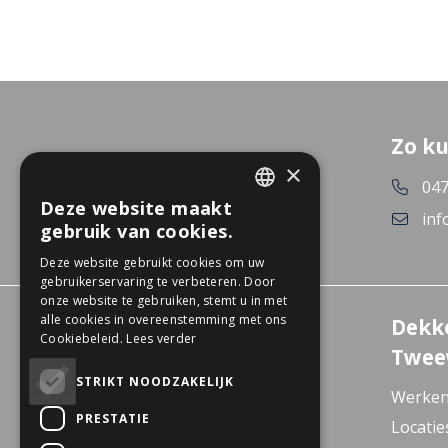
Zo ku
×
047
Deze website maakt
DUTCH
inf
gebruik van cookies.
GERMAN
Deze website gebruikt cookies om uw
gebruikerservaring te verbeteren. Door
onze website te gebruiken, stemt u in met
alle cookies in overeenstemming met ons
Experience Center
Dekk
Cookiebeleid.
Lees verder
Wanssum
Twee
De Gagel 12
STRIKT NOODZAKELIJK
Werken
5861 CZ Wanssum
PRESTATIE
Locatie