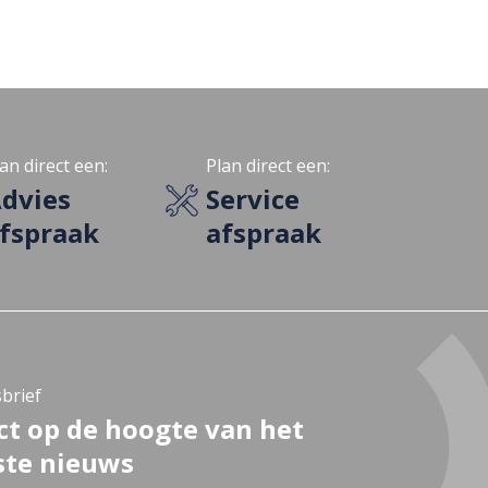
an direct een:
Plan direct een:
dvies
Service
fspraak
afspraak
brief
ct op de hoogte van het
ste nieuws