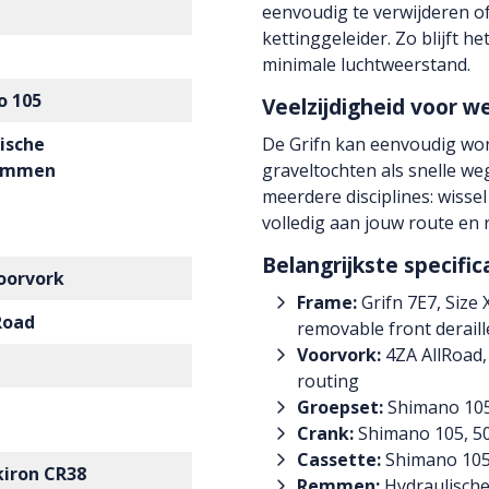
eenvoudig te verwijderen of
kettinggeleider. Zo blijft 
minimale luchtweerstand.
o 105
Veelzijdigheid voor w
ische
De Grifn kan eenvoudig wo
remmen
graveltochten als snelle we
meerdere disciplines: wissel
volledig aan jouw route en ri
Belangrijkste specific
oorvork
Frame:
Grifn 7E7, Size
Road
removable front derail
Voorvork:
4ZA AllRoad,
routing
Groepset:
Shimano 105
Crank:
Shimano 105, 5
Cassette:
Shimano 105,
kiron CR38
Remmen:
Hydraulische