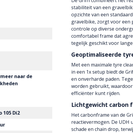
De Grifn combineert het rea
stabiliteit van een gravelbi
opzichte van een standaard 
gravelbike, zorgt voor een
controle op diverse onderg
comfortabel frame dat agres
tegelijk geschikt voor lange
Geoptimaliseerde tyr
Met een maximale tyre clea
in een 1x setup biedt de Gri
ormeer naar de
en onverharde paden. Tegel
jkheden
worden gebruikt, waardoor 
efficiënter kunt rijden.
Lichtgewicht carbon 
 105 Di2
Het carbonframe van de Grif
reactievermogen. De UDH u
eur
schade en chain drop, terwi