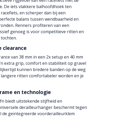
ctieve rijgevoel van een racefiets met de
ke. De iets vlakkere balhoofdhoek ten
racefiets, en scherper dan bij een
 perfecte balans tussen wendbaarheid en
ronden. Renners profiteren van een
sief genoeg is voor competitieve ritten en
 tochten.
e clearance
rance van 38 mm in een 2x setup en 40 mm
fn extra grip, comfort en stabiliteit op gravel
ijkertijd kunnen bredere banden op de weg
langere ritten comfortabeler worden en je
frame en technologie
n biedt uitstekende stijfheid en
niversele derailleurhanger beschermt tegen
jl de geïntegreerde voorderailleurklem