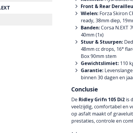
Front & Rear Derailleu
.EXT
Wielen:
Forza Skiron CR
ready, 38mm diep, 19m
Banden:
Corsa N.EXT 70
40mm (1x)
Stuur & Stuurpen:
Deda
48mm cc drops, 16° fl
Box 90mm stem
Gewichtslimiet:
110 kg
Garantie:
Levenslange,
binnen 30 dagen en jaa
Conclusie
De
Ridley Grifn 105 Di2
is 
veelzijdig, comfortabel en v
op asfalt maakt of gravelui
prestaties, controle en com