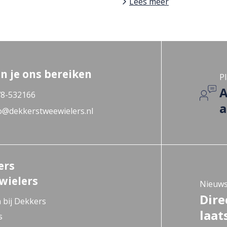
Lees meer
n je ons bereiken
Pl
A
8-532166
a
o@dekkerstweewielers.nl
ers
wielers
Nieuws
Dire
 bij Dekkers
laat
s