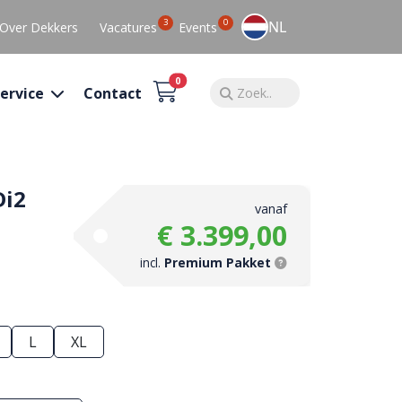
3
0
NL
Over Dekkers
Vacatures
Events
0
ervice
Contact
Di2
vanaf
€ 3.399,00
incl.
Premium Pakket
L
XL