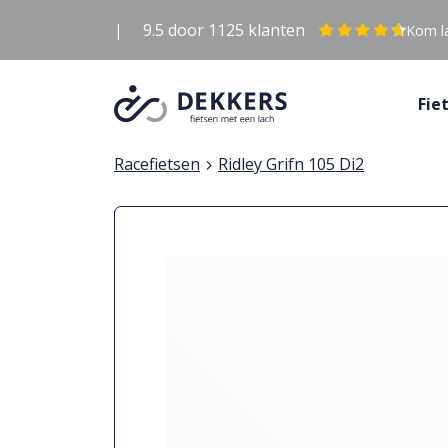
|
9.5
door
1125
klanten
Kom la
Fie
Racefietsen
Ridley Grifn 105 Di2