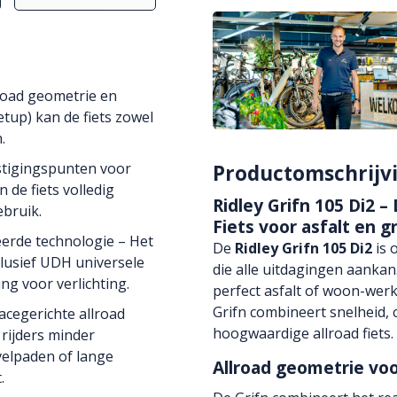
l-road geometrie en
tup) kan de fiets zowel
.
stigingspunten voor
Productomschrijv
de fiets volledig
Ridley Grifn 105 Di2 –
ebruik.
Fiets voor asfalt en g
erde technologie – Het
De
Ridley Grifn 105 Di2
is 
nclusief UDH universele
die alle uitdagingen aankan
ng voor verlichting.
perfect asfalt of woon-wer
Grifn combineert snelheid, 
acegerichte allroad
hoogwaardige allroad fiets.
rijders minder
velpaden of lange
Allroad geometrie voo
.