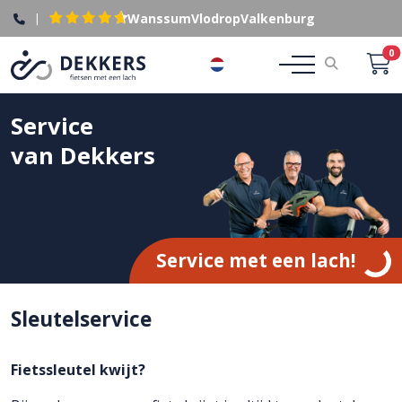
|
Wanssum
Vlodrop
Valkenburg
0
NL
Service
van Dekkers
Service met een lach!
Sleutelservice
Fietssleutel kwijt?