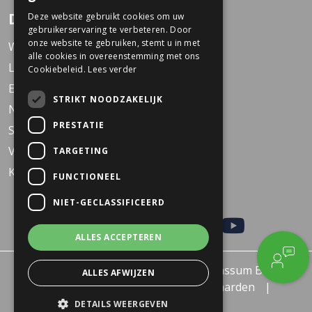
GERMAN
Dekkers Tweewielers
Deze website gebruikt cookies om uw
gebruikerservaring te verbeteren. Door
onze website te gebruiken, stemt u in met
Werken bij Dekkers
alle cookies in overeenstemming met ons
Locaties
Cookiebeleid.
Lees verder
Events
STRIKT NOODZAKELIJK
Nieuws
PRESTATIE
Service
Veelgestelde vragen
TARGETING
KARO Solid schoolfiets
FUNCTIONEEL
NIET-GECLASSIFICEERD
ALLES ACCEPTEREN
© 2026 - Dekkers Tweewielers Wanssum B.V.
ALLES AFWIJZEN
Privacy policy
Algemene voorwaarden
Retourneren of Ruilen
DETAILS WEERGEVEN